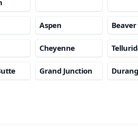
n
e
Aspen
Beaver
Cheyenne
Telluri
Butte
Grand Junction
Duran