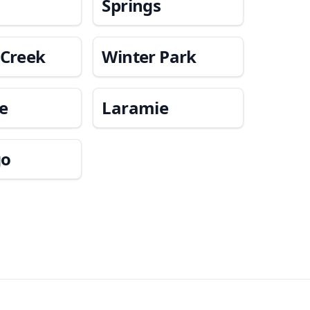
Springs
 Creek
Winter Park
de
Laramie
go