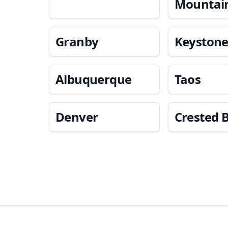
Mountai
Granby
Keyston
Albuquerque
Taos
Denver
Crested 